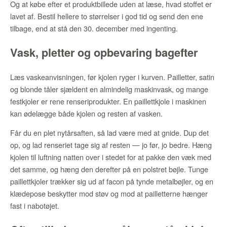
Og at købe efter et produktbillede uden at læse, hvad stoffet er
lavet af. Bestil hellere to størrelser i god tid og send den ene
tilbage, end at stå den 30. december med ingenting.
Vask, pletter og opbevaring bagefter
Læs vaskeanvisningen, før kjolen ryger i kurven. Pailletter, satin
og blonde tåler sjældent en almindelig maskinvask, og mange
festkjoler er rene renseriprodukter. En paillettkjole i maskinen
kan ødelægge både kjolen og resten af vasken.
Får du en plet nytårsaften, så lad være med at gnide. Dup det
op, og lad renseriet tage sig af resten — jo før, jo bedre. Hæng
kjolen til luftning natten over i stedet for at pakke den væk med
det samme, og hæng den derefter på en polstret bøjle. Tunge
paillettkjoler trækker sig ud af facon på tynde metalbøjler, og en
klædepose beskytter mod støv og mod at pailletterne hænger
fast i nabotøjet.