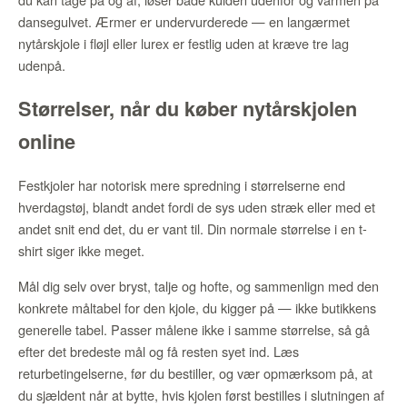
dansegulvet. Ærmer er undervurderede — en langærmet
nytårskjole i fløjl eller lurex er festlig uden at kræve tre lag
udenpå.
Størrelser, når du køber nytårskjolen
online
Festkjoler har notorisk mere spredning i størrelserne end
hverdagstøj, blandt andet fordi de sys uden stræk eller med et
andet snit end det, du er vant til. Din normale størrelse i en t-
shirt siger ikke meget.
Mål dig selv over bryst, talje og hofte, og sammenlign med den
konkrete måltabel for den kjole, du kigger på — ikke butikkens
generelle tabel. Passer målene ikke i samme størrelse, så gå
efter det bredeste mål og få resten syet ind. Læs
returbetingelserne, før du bestiller, og vær opmærksom på, at
du sjældent når at bytte, hvis kjolen først bestilles i slutningen af