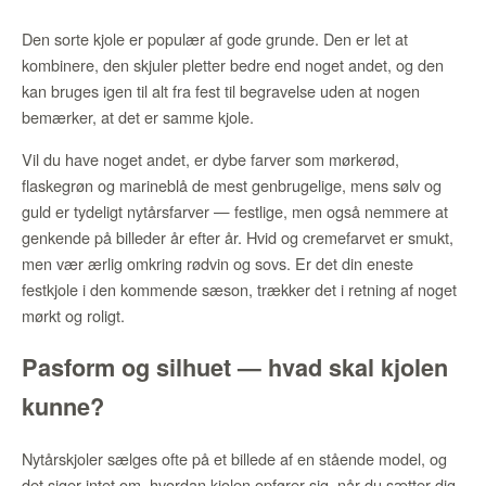
Den sorte kjole er populær af gode grunde. Den er let at
kombinere, den skjuler pletter bedre end noget andet, og den
kan bruges igen til alt fra fest til begravelse uden at nogen
bemærker, at det er samme kjole.
Vil du have noget andet, er dybe farver som mørkerød,
flaskegrøn og marineblå de mest genbrugelige, mens sølv og
guld er tydeligt nytårsfarver — festlige, men også nemmere at
genkende på billeder år efter år. Hvid og cremefarvet er smukt,
men vær ærlig omkring rødvin og sovs. Er det din eneste
festkjole i den kommende sæson, trækker det i retning af noget
mørkt og roligt.
Pasform og silhuet — hvad skal kjolen
kunne?
Nytårskjoler sælges ofte på et billede af en stående model, og
det siger intet om, hvordan kjolen opfører sig, når du sætter dig.