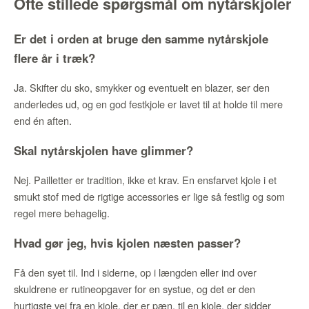
Ofte stillede spørgsmål om nytårskjoler
Er det i orden at bruge den samme nytårskjole
flere år i træk?
Ja. Skifter du sko, smykker og eventuelt en blazer, ser den
anderledes ud, og en god festkjole er lavet til at holde til mere
end én aften.
Skal nytårskjolen have glimmer?
Nej. Pailletter er tradition, ikke et krav. En ensfarvet kjole i et
smukt stof med de rigtige accessories er lige så festlig og som
regel mere behagelig.
Hvad gør jeg, hvis kjolen næsten passer?
Få den syet til. Ind i siderne, op i længden eller ind over
skuldrene er rutineopgaver for en systue, og det er den
hurtigste vej fra en kjole, der er pæn, til en kjole, der sidder