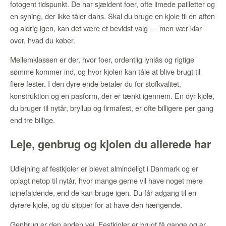
fotogent tidspunkt. De har sjældent foer, ofte limede pailletter og
en syning, der ikke tåler dans. Skal du bruge en kjole til én aften
og aldrig igen, kan det være et bevidst valg — men vær klar
over, hvad du køber.
Mellemklassen er der, hvor foer, ordentlig lynlås og rigtige
sømme kommer ind, og hvor kjolen kan tåle at blive brugt til
flere fester. I den dyre ende betaler du for stofkvalitet,
konstruktion og en pasform, der er tænkt igennem. En dyr kjole,
du bruger til nytår, bryllup og firmafest, er ofte billigere per gang
end tre billige.
Leje, genbrug og kjolen du allerede har
Udlejning af festkjoler er blevet almindeligt i Danmark og er
oplagt netop til nytår, hvor mange gerne vil have noget mere
iøjnefaldende, end de kan bruge igen. Du får adgang til en
dyrere kjole, og du slipper for at have den hængende.
Genbrug er den anden vej. Festkjoler er brugt få gange og er