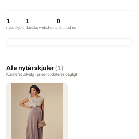
1
1
0
nytårskjoler
danske webshops
på tilbud nu
Alle nytårskjoler
(1)
Kurateret udvalg · priser opdateres dagligt