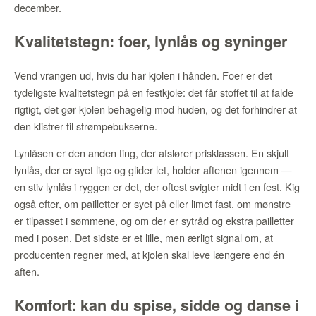
december.
Kvalitetstegn: foer, lynlås og syninger
Vend vrangen ud, hvis du har kjolen i hånden. Foer er det
tydeligste kvalitetstegn på en festkjole: det får stoffet til at falde
rigtigt, det gør kjolen behagelig mod huden, og det forhindrer at
den klistrer til strømpebukserne.
Lynlåsen er den anden ting, der afslører prisklassen. En skjult
lynlås, der er syet lige og glider let, holder aftenen igennem —
en stiv lynlås i ryggen er det, der oftest svigter midt i en fest. Kig
også efter, om pailletter er syet på eller limet fast, om mønstre
er tilpasset i sømmene, og om der er sytråd og ekstra pailletter
med i posen. Det sidste er et lille, men ærligt signal om, at
producenten regner med, at kjolen skal leve længere end én
aften.
Komfort: kan du spise, sidde og danse i