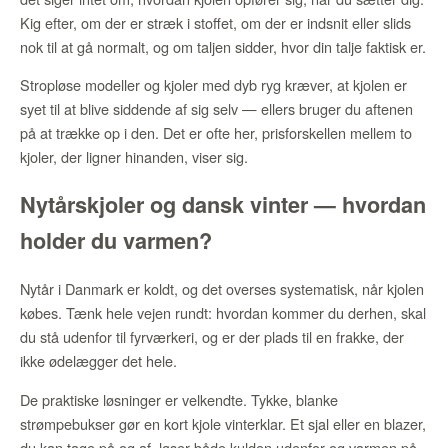
Kig efter, om der er stræk i stoffet, om der er indsnit eller slids
nok til at gå normalt, og om taljen sidder, hvor din talje faktisk er.
Stropløse modeller og kjoler med dyb ryg kræver, at kjolen er
syet til at blive siddende af sig selv — ellers bruger du aftenen
på at trække op i den. Det er ofte her, prisforskellen mellem to
kjoler, der ligner hinanden, viser sig.
Nytårskjoler og dansk vinter — hvordan
holder du varmen?
Nytår i Danmark er koldt, og det overses systematisk, når kjolen
købes. Tænk hele vejen rundt: hvordan kommer du derhen, skal
du stå udenfor til fyrværkeri, og er der plads til en frakke, der
ikke ødelægger det hele.
De praktiske løsninger er velkendte. Tykke, blanke
strømpebukser gør en kort kjole vinterklar. Et sjal eller en blazer,
du kan tage på og af, løser både kulden udenfor og varmen på