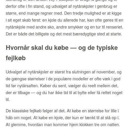
derfor ofte i fin stand, og udvalget af nytårskjoler i genbrug er
større, end mange regner med. Den tredje mulighed er at kigge
i sit eget skab først: en kjole du allerede har, kan ofte gøres til en
nytårskjole med andre sko, andre smykker og en tur til renseriet.
Det er både det billigste og det mest bæredygtige sted at starte.
Hvornår skal du købe — og de typiske
fejlkøb
Udvalget af nytårskjoler er størst fra slutningen af november, og
de gængse størrelser i de populære modeller er ofte væk i god
tid før nytårsaften. Køber du sent, vælger du reelt mellem det,
der er tilbage — og du har ikke tid til at bytte eller få rettet noget
til.
De klassiske fejlkøb følger af det. At købe en størrelse for lille i
håb om noget. At købe en kjole, der kun er tænkt til at stå op i.
At glemme, hvordan man kommer hjem klokken tre om natten.